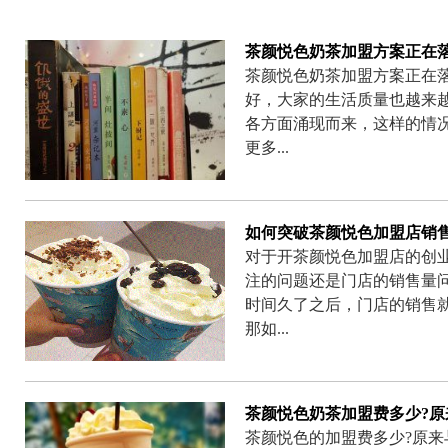
茶颜悦色奶茶加盟方案正在
茶颜悦色奶茶加盟方案正在
好，大家的生活质量也越来
各方面涌现而来，这样的情
更多...
如何突破茶颜悦色加盟店销
对于开茶颜悦色加盟店的创
注的问题还是门店的销售量
时间久了之后，门店的销售
那如...
茶颜悦色奶茶加盟费多少?原
茶颜悦色的加盟费多少?原来