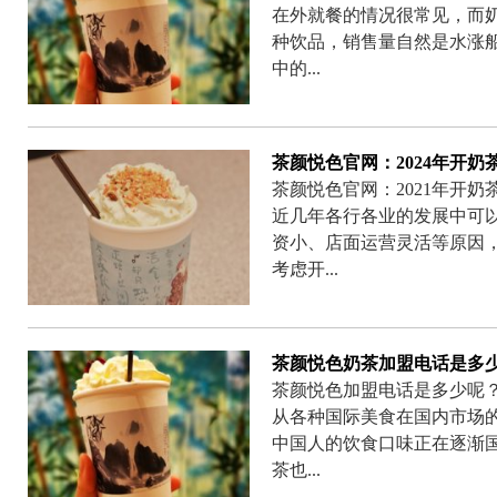
在外就餐的情况很常见，而
种饮品，销售量自然是水涨
中的...
茶颜悦色官网：2024年开奶
茶颜悦色官网：2021年开
近几年各行各业的发展中可
资小、店面运营灵活等原因
考虑开...
茶颜悦色奶茶加盟电话是多
茶颜悦色加盟电话是多少呢
从各种国际美食在国内市场
中国人的饮食口味正在逐渐
茶也...