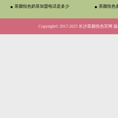
与合作类型
茶颜悦色奶茶加盟电话是多少
晚吗？
茶颜悦色
呢？
5种店型
Copyright© 2017-2025 长沙茶颜悦色官网