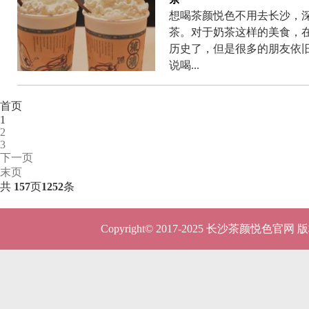
想喝茶颜悦色不用去长沙，
茶。对于奶茶这样的美食，
历史了，但是很多的朋友依
说喝...
首页
1
2
3
下一页
末页
共
157
页
1252
条
Copyright© 2017-2025 长沙茶颜悦色官网