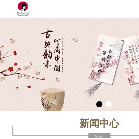
新闻中心
News