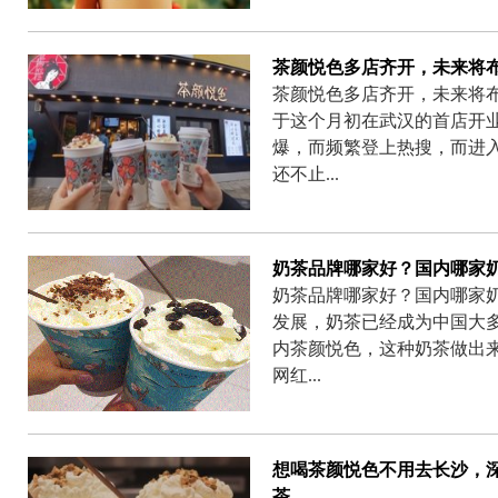
茶颜悦色多店齐开，未来将布
茶颜悦色多店齐开，未来将
于这个月初在武汉的首店开
爆，而频繁登上热搜，而进
还不止...
奶茶品牌哪家好？国内哪家
奶茶品牌哪家好？国内哪家
发展，奶茶已经成为中国大
内茶颜悦色，这种奶茶做出
网红...
想喝茶颜悦色不用去长沙，
茶