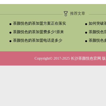
推荐文章
茶颜悦色奶茶加盟方案正在落实
如何突破
茶颜悦色奶茶加盟费多少?原来
颈？
茶颜悦色官
与合作类型
茶颜悦色奶茶加盟电话是多少
晚吗？
茶颜悦色
呢？
5种店型
Copyright© 2017-2025 长沙茶颜悦色官网