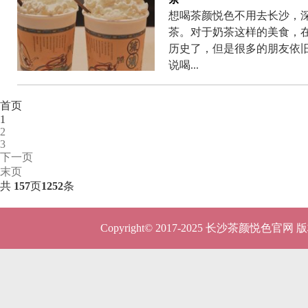
想喝茶颜悦色不用去长沙，
茶。对于奶茶这样的美食，
历史了，但是很多的朋友依
说喝...
首页
1
2
3
下一页
末页
共
157
页
1252
条
Copyright© 2017-2025 长沙茶颜悦色官网