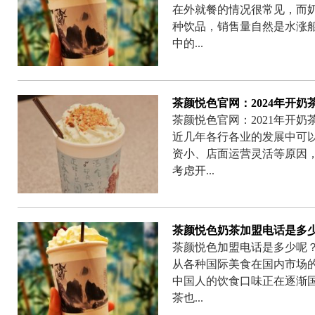
在外就餐的情况很常见，而
种饮品，销售量自然是水涨
中的...
茶颜悦色官网：2024年开奶
茶颜悦色官网：2021年开
近几年各行各业的发展中可
资小、店面运营灵活等原因
考虑开...
茶颜悦色奶茶加盟电话是多
茶颜悦色加盟电话是多少呢
从各种国际美食在国内市场
中国人的饮食口味正在逐渐
茶也...