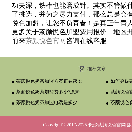
功夫深，铁棒也能磨成针。其实不管做
了挑选，并为之尽力支付，那么总是会
悦色加盟，让您不负青春！是真正年青
更多关于茶颜悦色加盟费用报价，地区
前来
茶颜悦色官网
咨询在线客服！
推荐文章
茶颜悦色奶茶加盟方案正在落实
如何突破
茶颜悦色奶茶加盟费多少?原来
颈？
茶颜悦色官
与合作类型
茶颜悦色奶茶加盟电话是多少
晚吗？
茶颜悦色
呢？
5种店型
Copyright© 2017-2025 长沙茶颜悦色官网