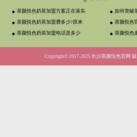
茶颜悦色奶茶加盟方案正在落实
如何突破
茶颜悦色奶茶加盟费多少?原来
颈？
茶颜悦色官
与合作类型
茶颜悦色奶茶加盟电话是多少
晚吗？
茶颜悦色
呢？
5种店型
Copyright© 2017-2025 长沙茶颜悦色官网