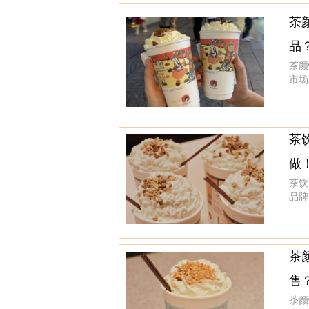
茶
品
茶颜
市场
茶
做
茶饮
品牌
茶
售
茶颜