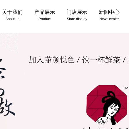
关于我们
产品展示
门店展示
新闻中心
About us
Product
Store display
News center