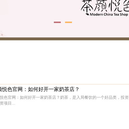
颜悦色官网：如何好开一家奶茶店？
悦色官网：如何好开一家奶茶店？奶茶，是入局餐饮的一个好品类，投资
资项目...