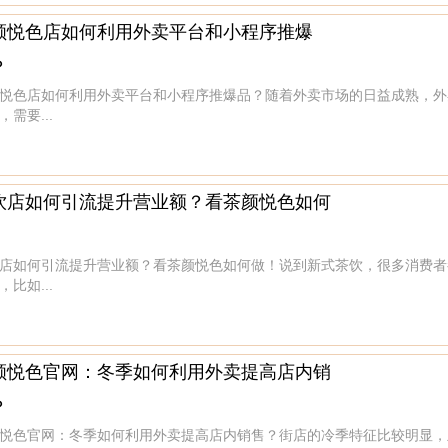
颜悦色店如何利用外卖平台和小程序推爆
？
悦色店如何利用外卖平台和小程序推爆品？随着外卖市场的日益成熟，外
，需要...
饮店如何引流提升营业额？看茶颜悦色如何
！
店如何引流提升营业额？看茶颜悦色如何做！说到新式茶饮，很多消费者
，比如...
颜悦色官网：冬季如何利用外卖提高店内销
？
悦色官网：冬季如何利用外卖提高店内销售？街店的冷季特征比较明显，