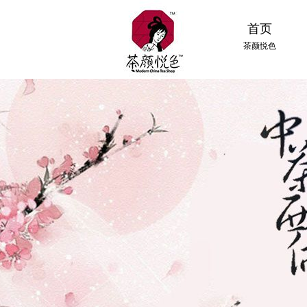
首页
茶颜悦色