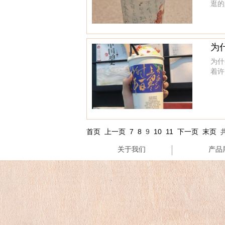
逛的
为
为什
着许
首页
上一页
7
8
9
10
11
下一页
末页
关于我们
产品