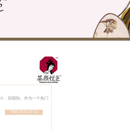
小，回报快。作为一个热门
TIME:2021-02-12
00:04:54