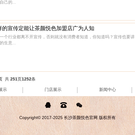
自己的...
样的宣传定能让茶颜悦色加盟店广为人知
一个行业都离不开宣传，否则就没有消费者知道，你知道吗？宣传也要讲
的生意...
页
共
251
页
1252
条
展示
门店展示
新闻中心



Copyright© 2017-2025 长沙茶颜悦色官网 版权所有