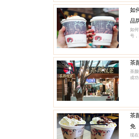
如
品
如何
号，
茶
茶颜
成功
茶
免
现在