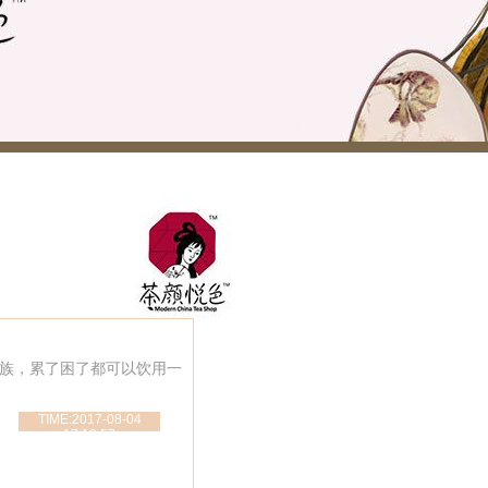
族，累了困了都可以饮用一
TIME:2017-08-04
17:18:57