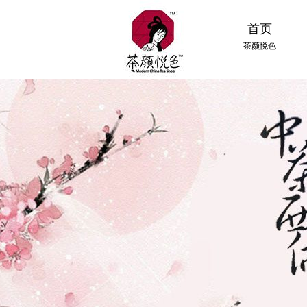
首页
茶颜悦色