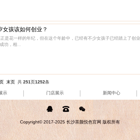
1岁女孩该如何创业？
岁正是花一样的年纪，但在这个年龄中，已经有不少女孩子已经踏上了创
成功，相...
页
末页
共
251
页
1252
条
展示
门店展示
新闻中心



Copyright© 2017-2025 长沙茶颜悦色官网 版权所有