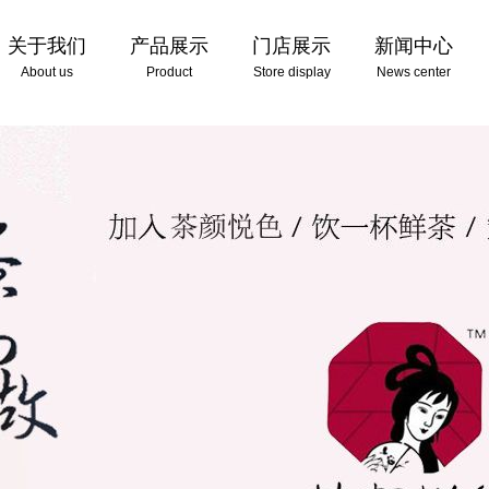
关于我们
产品展示
门店展示
新闻中心
About us
Product
Store display
News center