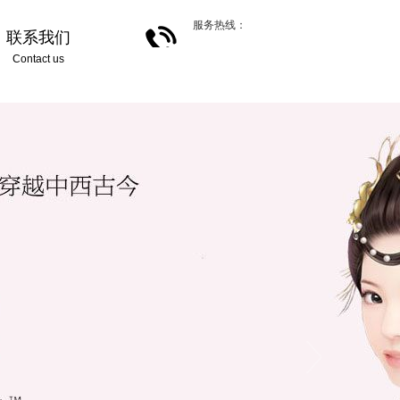
服务热线：
联系我们
Contact us