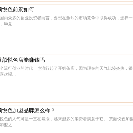
颜悦色前景如何
国内众多的创业投资者而言，要想在激烈的市场竞争中取得成功，选择一
，毕竟...
茶颜悦色店能赚钱吗
个流行创业的时代，也流行起了开奶茶店，因为现在的天气比较炎热，很
喜欢喝...
颜悦色加盟品牌怎么样？
悦色的人气可是一直在暴涨，越来越多的消费者满意于它。 茶颜悦色加盟
加盟之...