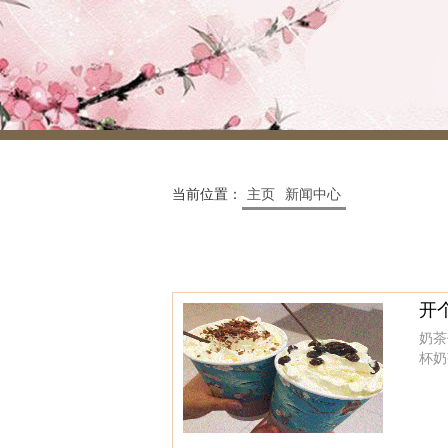
当前位置：
主页
新闻中心
开
奶茶
杯奶