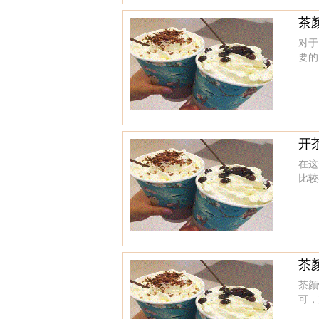
茶
对于
要的
开
在这
比较
茶
茶颜
可，