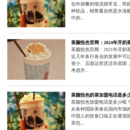
在外就餐的情况很常见，而
种饮品，销售量自然是水涨
中的...
茶颜悦色官网：2024年开奶
茶颜悦色官网：2021年开
近几年各行各业的发展中可
资小、店面运营灵活等原因
考虑开...
茶颜悦色奶茶加盟电话是多
茶颜悦色加盟电话是多少呢
从各种国际美食在国内市场
中国人的饮食口味正在逐渐
茶也...