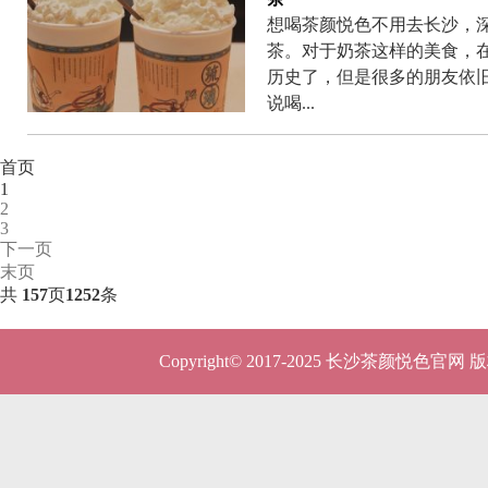
想喝茶颜悦色不用去长沙，
茶。对于奶茶这样的美食，
历史了，但是很多的朋友依
说喝...
首页
1
2
3
下一页
末页
共
157
页
1252
条
Copyright© 2017-2025 长沙茶颜悦色官网