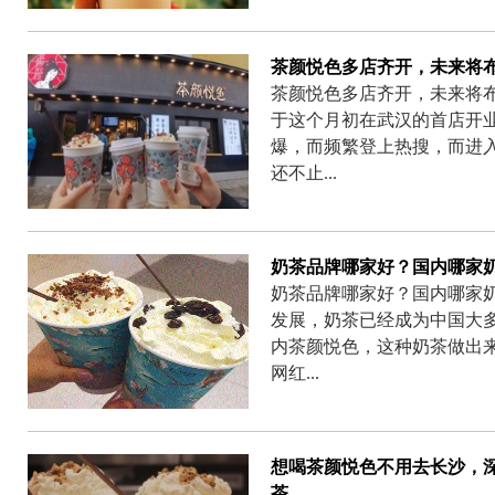
茶颜悦色多店齐开，未来将布
茶颜悦色多店齐开，未来将
于这个月初在武汉的首店开
爆，而频繁登上热搜，而进
还不止...
奶茶品牌哪家好？国内哪家
奶茶品牌哪家好？国内哪家
发展，奶茶已经成为中国大
内茶颜悦色，这种奶茶做出
网红...
想喝茶颜悦色不用去长沙，
茶