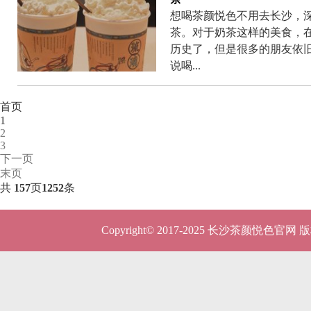
想喝茶颜悦色不用去长沙，
茶。对于奶茶这样的美食，
历史了，但是很多的朋友依
说喝...
首页
1
2
3
下一页
末页
共
157
页
1252
条
Copyright© 2017-2025 长沙茶颜悦色官网