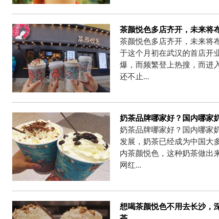
茶颜悦色多店齐开，未来将布
茶颜悦色多店齐开，未来将
于这个月初在武汉的首店开
爆，而频繁登上热搜，而进
还不止...
奶茶品牌哪家好？国内哪家
奶茶品牌哪家好？国内哪家
发展，奶茶已经成为中国大
内茶颜悦色，这种奶茶做出
网红...
想喝茶颜悦色不用去长沙，
茶