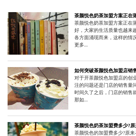
茶颜悦色奶茶加盟方案正在
茶颜悦色奶茶加盟方案正在
好，大家的生活质量也越来
各方面涌现而来，这样的情
更多...
如何突破茶颜悦色加盟店销
对于开茶颜悦色加盟店的创
注的问题还是门店的销售量
时间久了之后，门店的销售
那如...
茶颜悦色奶茶加盟费多少?原
茶颜悦色的加盟费多少?原来