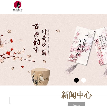
新闻中心
News