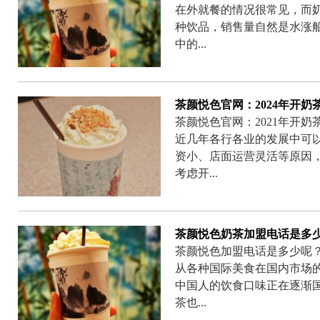
在外就餐的情况很常见，而
种饮品，销售量自然是水涨
中的...
茶颜悦色官网：2024年开奶
茶颜悦色官网：2021年开
近几年各行各业的发展中可
资小、店面运营灵活等原因
考虑开...
茶颜悦色奶茶加盟电话是多
茶颜悦色加盟电话是多少呢
从各种国际美食在国内市场
中国人的饮食口味正在逐渐
茶也...