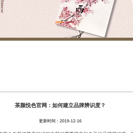
茶颜悦色官网：如何建立品牌辨识度？
更新时间：2019-12-16