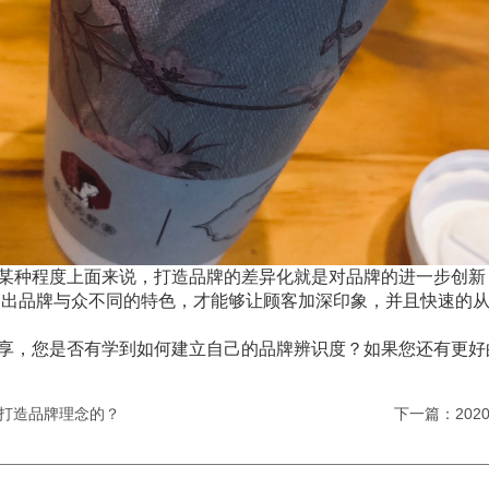
某种程度上面来说，打造品牌的差异化就是对品牌的进一步创新
造出品牌与众不同的特色，才能够让顾客加深印象，并且快速的
享，您是否有学到如何建立自己的品牌辨识度？如果您还有更好
打造品牌理念的？
下一篇：20