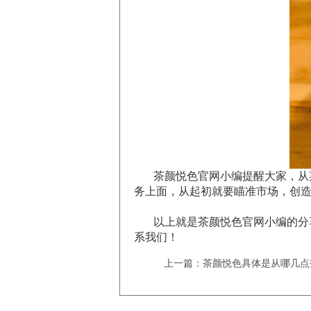
茶颜悦色官网小编提醒大家，从
务上面，从起初就要瞄准市场，创
以上就是茶颜悦色官网小编的分
系我们！
上一篇：茶颜悦色具体是从哪几点