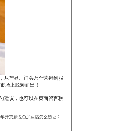
，从产品、门头乃至营销到服
从市场上脱颖而出！
的建议，也可以在页面留言联
20年开茶颜悦色加盟店怎么选址？