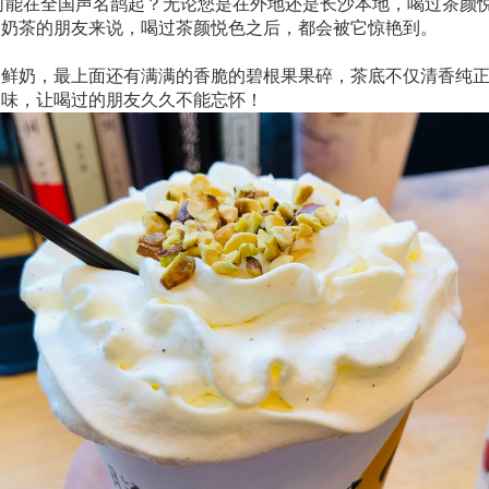
何能在全国声名鹊起？无论您是在外地还是长沙本地，喝过茶颜
喝奶茶的朋友来说，喝过茶颜悦色之后，都会被它惊艳到。
的鲜奶，最上面还有满满的香脆的碧根果果碎，茶底不仅清香纯
回味，让喝过的朋友久久不能忘怀！