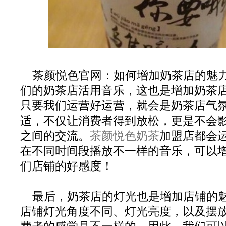
茶颜悦色官网：如何增加奶茶店的魅
们的奶茶店活用音乐，这也是增加奶茶
只要我们运营好运营，就会是奶茶店气
适，不仅让消费者得到放松，更是不会
之间的交流。
茶颜悦色奶茶
加盟店都会
在不同时间段播放不一样的音乐，可以
们店铺的好感度！
最后，奶茶店的灯光也是增加店铺的
店铺灯光角度不同、灯光亮度，以及摆