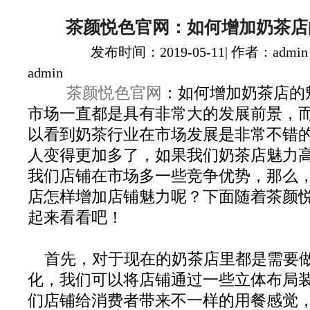
茶颜悦色官网：如何增加奶茶店
发布时间：2019-05-11| 作者：admin
admin
茶颜悦色官网
：如何增加奶茶店的
市场一直都是具有非常大的发展前景，
以看到奶茶行业在市场发展是非常不错
人变得更加多了，如果我们奶茶店魅力
我们店铺在市场多一些竞争优势，那么
店怎样增加店铺魅力呢？下面随着茶颜
起来看看吧！
首先，对于现在的奶茶店里都是需要
化，我们可以将店铺通过一些立体布局
们店铺给消费者带来不一样的用餐感觉