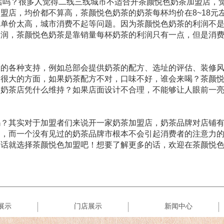
店吗？很多人觉得二线三线城市不适合开茶颜悦色奶茶加盟店，
盟店，均价都不算高，茶颜悦色奶茶的奶茶每杯均价在8~18元
虑单价太高，城市消费不起等问题。因为茶颜悦色奶茶的利润不
利润，茶颜悦色奶茶是靠销量每杯奶茶的利润只有一点，但是消
的各种支持，例如总部会提供奶茶的配方、选址的评估、装修风
响很大的方面，如果奶茶配方不对，口味不好，谁会来喝？茶颜
，奶茶店凭什么维持？如果店面设计不合理，不能够让人眼前一
？其实对于加盟者们来说开一家奶茶加盟店，奶茶品牌对店铺有
的，而一个没有见过的奶茶品牌市根本不会引起消费者的注意力
的话就选择茶颜悦色加盟吧！想要了解更多的话，欢迎在茶颜悦
展示
门店展示
新闻中心