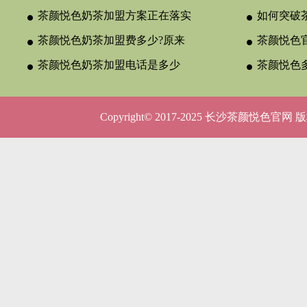
茶颜悦色奶茶加盟方案正在落实
如何突破
茶颜悦色奶茶加盟费多少?原来
颈？
茶颜悦色官
与合作类型
茶颜悦色奶茶加盟电话是多少
晚吗？
茶颜悦色
呢？
5种店型
Copyright© 2017-2025 长沙茶颜悦色官网