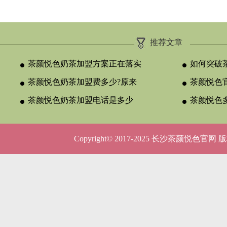
推荐文章
茶颜悦色奶茶加盟方案正在落实
如何突破
茶颜悦色奶茶加盟费多少?原来
颈？
茶颜悦色官
与合作类型
茶颜悦色奶茶加盟电话是多少
晚吗？
茶颜悦色
呢？
5种店型
Copyright© 2017-2025 长沙茶颜悦色官网