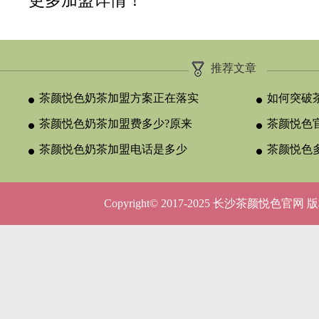
更多加盟详情！
推荐文章
茶颜悦色奶茶加盟方案正在落实
如何突破
茶颜悦色奶茶加盟费多少?原来
颈？
茶颜悦色官
与合作类型
茶颜悦色奶茶加盟电话是多少
晚吗？
茶颜悦色
呢？
5种店型
Copyright© 2017-2025 长沙茶颜悦色官网