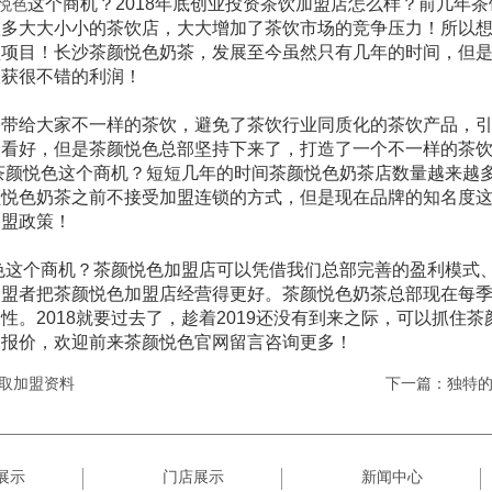
这个商机？2018年底创业投资茶饮加盟店怎么样？前几年
悦色
很多大大小小的茶饮店，大大增加了茶饮市场的竞争压力！所以
盟项目！长沙茶颜悦色奶茶，发展至今虽然只有几年的时间，但
收获很不错的利润！
带给大家不一样的茶饮，避免了茶饮行业同质化的茶饮产品，引
被看好，但是茶颜悦色总部坚持下来了，打造了一个不一样的茶
住茶颜悦色这个商机？短短几年的时间茶颜悦色奶茶店数量越来越
颜悦色奶茶之前不接受加盟连锁的方式，但是现在品牌的知名度
加盟政策！
色这个商机？茶颜悦色加盟店可以凭借我们总部完善的盈利模式
加盟者把茶颜悦色加盟店经营得更好。茶颜悦色奶茶总部现在每
性。2018就要过去了，趁着2019还没有到来之际，可以抓住
用报价，欢迎前来茶颜悦色官网留言咨询更多！
取加盟资料
下一篇：独特
展示
门店展示
新闻中心