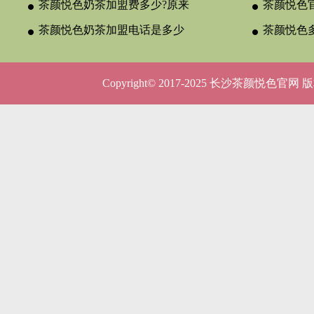
茶颜悦色奶茶加盟费多少?原来
颈？
茶颜悦色官
与合作类型
茶颜悦色奶茶加盟电话是多少
晚吗？
茶颜悦色
呢？
5种店型
Copyright© 2017-2025 长沙茶颜悦色官网