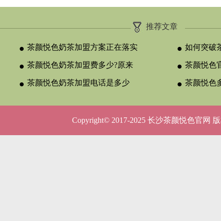
推荐文章
茶颜悦色奶茶加盟方案正在落实
如何突破
茶颜悦色奶茶加盟费多少?原来
颈？
茶颜悦色官
与合作类型
茶颜悦色奶茶加盟电话是多少
晚吗？
茶颜悦色
呢？
5种店型
Copyright© 2017-2025 长沙茶颜悦色官网