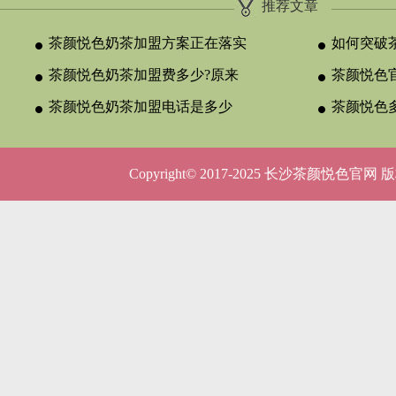
推荐文章
茶颜悦色奶茶加盟方案正在落实
如何突破
茶颜悦色奶茶加盟费多少?原来
颈？
茶颜悦色官
与合作类型
茶颜悦色奶茶加盟电话是多少
晚吗？
茶颜悦色
呢？
5种店型
Copyright© 2017-2025 长沙茶颜悦色官网