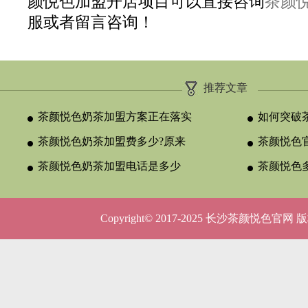
颜悦色加盟开店项目可以直接咨询
茶颜
服或者留言咨询！
推荐文章
茶颜悦色奶茶加盟方案正在落实
如何突破
茶颜悦色奶茶加盟费多少?原来
颈？
茶颜悦色官
与合作类型
茶颜悦色奶茶加盟电话是多少
晚吗？
茶颜悦色
呢？
5种店型
Copyright© 2017-2025 长沙茶颜悦色官网