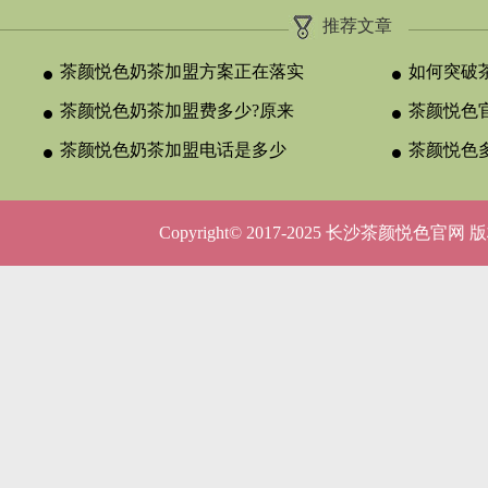
推荐文章
茶颜悦色奶茶加盟方案正在落实
如何突破
茶颜悦色奶茶加盟费多少?原来
颈？
茶颜悦色官
与合作类型
茶颜悦色奶茶加盟电话是多少
晚吗？
茶颜悦色
呢？
5种店型
Copyright© 2017-2025 长沙茶颜悦色官网