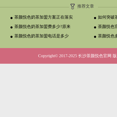
推荐文章
茶颜悦色奶茶加盟方案正在落实
如何突破
茶颜悦色奶茶加盟费多少?原来
颈？
茶颜悦色官
与合作类型
茶颜悦色奶茶加盟电话是多少
晚吗？
茶颜悦色
呢？
5种店型
Copyright© 2017-2025 长沙茶颜悦色官网