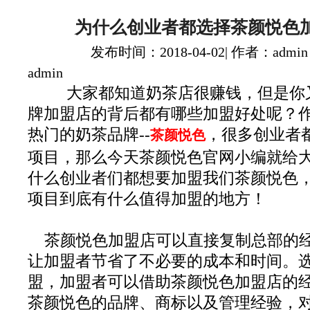
为什么创业者都选择茶颜悦色
发布时间：2018-04-02| 作者：admin
admin
大家都知道奶茶店很赚钱，但是你
牌加盟店的背后都有哪些加盟好处呢？
热门的奶茶品牌--
，很多创业者
茶颜悦色
项目，那么今天茶颜悦色官网小编就给
什么创业者们都想要加盟我们茶颜悦色
项目到底有什么值得加盟的地方！
茶颜悦色加盟店可以直接复制总部的
让加盟者节省了不必要的成本和时间。
盟，加盟者可以借助茶颜悦色加盟店的
茶颜悦色的品牌、商标以及管理经验，