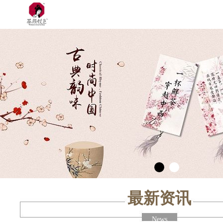
最新资讯
News