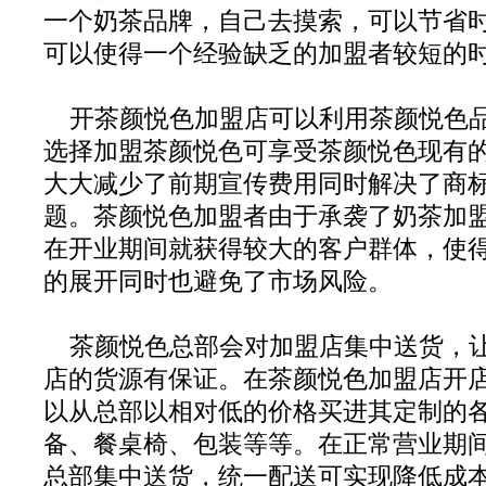
一个奶茶品牌，自己去摸索，可以节省
可以使得一个经验缺乏的加盟者较短的
开茶颜悦色加盟店可以利用茶颜悦色
选择加盟茶颜悦色可享受茶颜悦色现有
大大减少了前期宣传费用同时解决了商
题。茶颜悦色加盟者由于承袭了奶茶加
在开业期间就获得较大的客户群体，使
的展开同时也避免了市场风险。
茶颜悦色总部会对加盟店集中送货，
店的货源有保证。在茶颜悦色加盟店开
以从总部以相对低的价格买进其定制的
备、餐桌椅、包装等等。在正常营业期
总部集中送货，统一配送可实现降低成