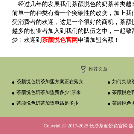
经过几年的发展我们茶颜悦色的奶茶种类越
前单一的种类有着一个突破性的改变，加上我
受消费者的欢迎，这是一个很好的商机，茶颜
越多的创业者加入到我们的队伍之中，一起致
梦！欢迎到
茶颜悦色官网
申请加盟名额！
推荐文章
茶颜悦色奶茶加盟方案正在落实
如何突破
茶颜悦色奶茶加盟费多少?原来
颈？
茶颜悦色官
与合作类型
茶颜悦色奶茶加盟电话是多少
晚吗？
茶颜悦色
呢？
5种店型
Copyright© 2017-2025 长沙茶颜悦色官网