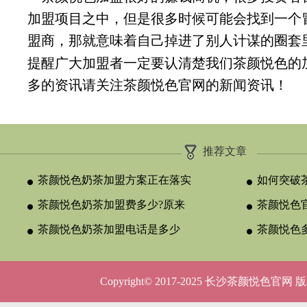
加盟项目之中，但是很多时候可能会找到一个
盟商，那就意味着自己掉进了别人计谋的圈套
提醒广大加盟者一定要认清楚我们茶颜悦色的
多的资讯请关注茶颜悦色官网的新闻资讯！
推荐文章
茶颜悦色奶茶加盟方案正在落实
如何突破
茶颜悦色奶茶加盟费多少?原来
颈？
茶颜悦色官
与合作类型
茶颜悦色奶茶加盟电话是多少
晚吗？
茶颜悦色
呢？
5种店型
Copyright© 2017-2025 长沙茶颜悦色官网