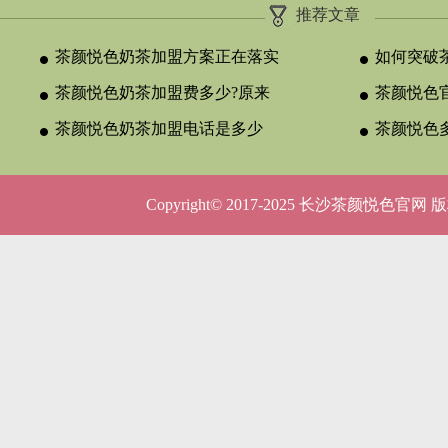
推荐文章
茶颜悦色奶茶加盟方案正在落实
如何突破
茶颜悦色奶茶加盟费多少?原来
颈？
茶颜悦色官
与合作类型
茶颜悦色奶茶加盟电话是多少
晚吗？
茶颜悦色
呢？
5种店型
Copyright© 2017-2025 长沙茶颜悦色官网