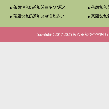
茶颜悦色奶茶加盟费多少?原来
颈？
茶颜悦色官
与合作类型
茶颜悦色奶茶加盟电话是多少
晚吗？
茶颜悦色
呢？
5种店型
Copyright© 2017-2025 长沙茶颜悦色官网