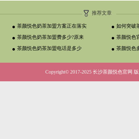
推荐文章
茶颜悦色奶茶加盟方案正在落实
如何突破
茶颜悦色奶茶加盟费多少?原来
颈？
茶颜悦色官
与合作类型
茶颜悦色奶茶加盟电话是多少
晚吗？
茶颜悦色
呢？
5种店型
Copyright© 2017-2025 长沙茶颜悦色官网