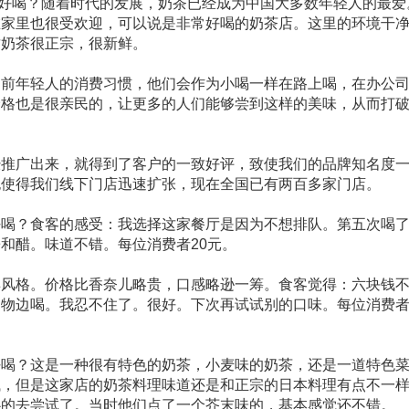
好喝？随着时代的发展，奶茶已经成为中国大多数年轻人的最爱
在家里也很受欢迎，可以说是非常好喝的奶茶店。这里的环境干
这奶茶很正宗，很新鲜。
当前年轻人的消费习惯，他们会作为小喝一样在路上喝，在办公
价格也是很亲民的，让更多的人们能够尝到这样的美味，从而打
经推广出来，就得到了客户的一致好评，致使我们的品牌知名度
也使得我们线下门店迅速扩张，现在全国已有两百多家门店。
好喝？食客的感受：我选择这家餐厅是因为不想排队。第五次喝
和醋。味道不错。每位消费者20元。
卖风格。价格比香奈儿略贵，口感略逊一筹。食客觉得：六块钱
物边喝。我忍不住了。很好。下次再试试别的口味。每位消费者
好喝？这是一种很有特色的奶茶，小麦味的奶茶，还是一道特色
试，但是这家店的奶茶料理味道还是和正宗的日本料理有点不一
心的去尝试了。当时他们点了一个芥末味的，基本感觉还不错。