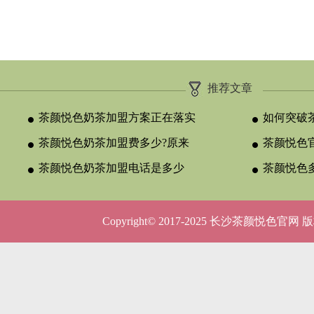
推荐文章
茶颜悦色奶茶加盟方案正在落实
如何突破
茶颜悦色奶茶加盟费多少?原来
颈？
茶颜悦色官
与合作类型
茶颜悦色奶茶加盟电话是多少
晚吗？
茶颜悦色
呢？
5种店型
Copyright© 2017-2025 长沙茶颜悦色官网