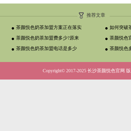
推荐文章
茶颜悦色奶茶加盟方案正在落实
如何突破
茶颜悦色奶茶加盟费多少?原来
颈？
茶颜悦色官
与合作类型
茶颜悦色奶茶加盟电话是多少
晚吗？
茶颜悦色
呢？
5种店型
Copyright© 2017-2025 长沙茶颜悦色官网