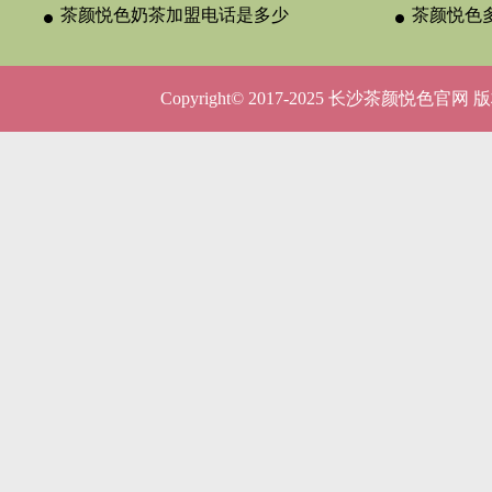
与合作类型
茶颜悦色奶茶加盟电话是多少
晚吗？
茶颜悦色
呢？
5种店型
Copyright© 2017-2025 长沙茶颜悦色官网