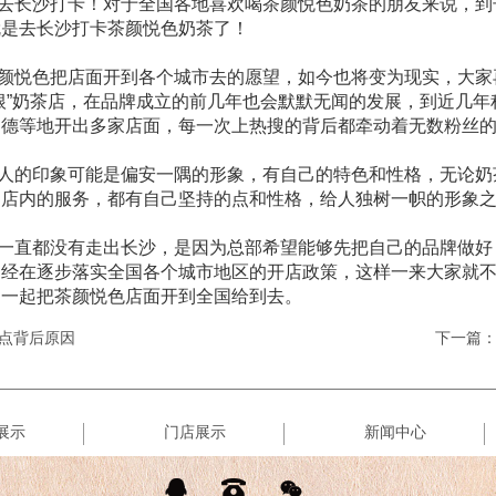
去长沙打卡！对于全国各地喜欢喝茶颜悦色奶茶的朋友来说，到
就是去长沙打卡茶颜悦色奶茶了！
颜悦色把店面开到各个城市去的愿望，如今也将变为现实，大家
根”奶茶店，在品牌成立的前几年也会默默无闻的发展，到近几年
常德等地开出多家店面，每一次上热搜的背后都牵动着无数粉丝
人的印象可能是偏安一隅的形象，有自己的特色和性格，无论奶
、店内的服务，都有自己坚持的点和性格，给人独树一帜的形象
一直都没有走出长沙，是因为总部希望能够先把自己的品牌做好
已经在逐步落实全国各个城市地区的开店政策，这样一来大家就
，一起把茶颜悦色店面开到全国给到去。
点背后原因
下一篇
展示
门店展示
新闻中心


