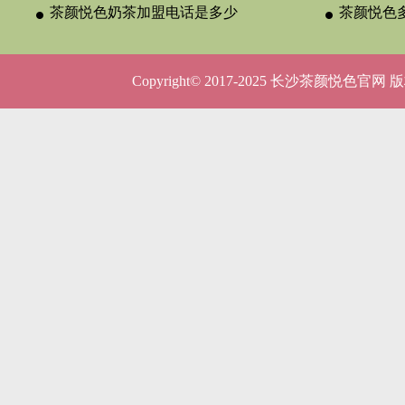
与合作类型
茶颜悦色奶茶加盟电话是多少
晚吗？
茶颜悦色
呢？
5种店型
Copyright© 2017-2025 长沙茶颜悦色官网