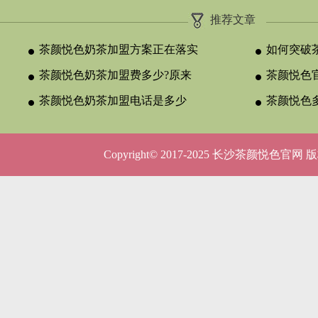
推荐文章
茶颜悦色奶茶加盟方案正在落实
如何突破
茶颜悦色奶茶加盟费多少?原来
颈？
茶颜悦色官
与合作类型
茶颜悦色奶茶加盟电话是多少
晚吗？
茶颜悦色
呢？
5种店型
Copyright© 2017-2025 长沙茶颜悦色官网