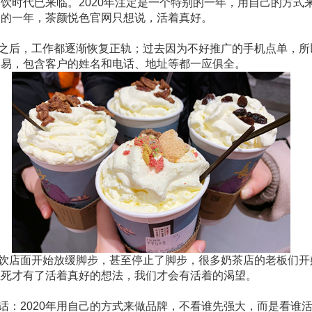
饮时代已来临。2020年注定是一个特别的一年，用自己的方式
别的一年，茶颜悦色官网只想说，活着真好。
之后，工作都逐渐恢复正轨；过去因为不好推广的手机点单，所
容易，包含客户的姓名和电话、地址等都一应俱全。
饮店面开始放缓脚步，甚至停止了脚步，很多奶茶店的老板们开
生死才有了活着真好的想法，我们才会有活着的渴望。
：2020年用自己的方式来做品牌，不看谁先强大，而是看谁活