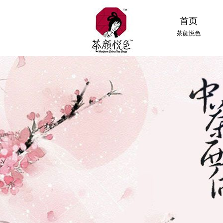
首页
茶颜悦色