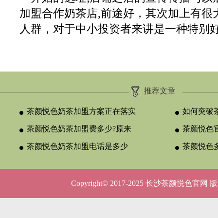
加盟合作奶茶店,前途好，其次加上有很
人群，对于中小投资者来讲是一种特别
推荐文章
茶颜悦色奶茶加盟方案正在落实
如何突破
茶颜悦色奶茶加盟费多少?原来
颈？
茶颜悦色官
与合作类型
茶颜悦色奶茶加盟电话是多少
晚吗？
茶颜悦色
呢？
5种店型
Copyright© 2017-2025 长沙茶颜悦色官网