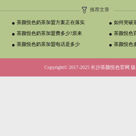
推荐文章
茶颜悦色奶茶加盟方案正在落实
如何突破
茶颜悦色奶茶加盟费多少?原来
颈？
茶颜悦色官
与合作类型
茶颜悦色奶茶加盟电话是多少
晚吗？
茶颜悦色
呢？
5种店型
Copyright© 2017-2025 长沙茶颜悦色官网